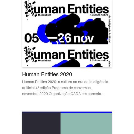
Human Entities 2020
Human Entities 2020: a cultura na era da inteligência
artificial 4ª edição Programa de conversas,
novembro 2020 Organização CADA em parceria…