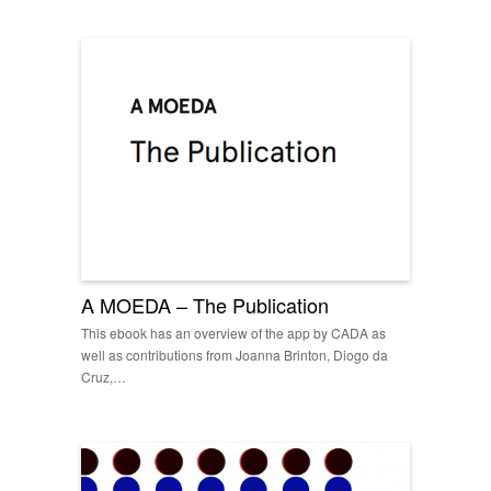
A MOEDA – The Publication
This ebook has an overview of the app by CADA as
well as contributions from Joanna Brinton, Diogo da
Cruz,…