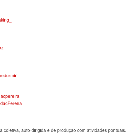
aking_
az
medormir
dacpereira
ldacPereira
a coletiva, auto-dirigida e de produção com atividades pontuais.