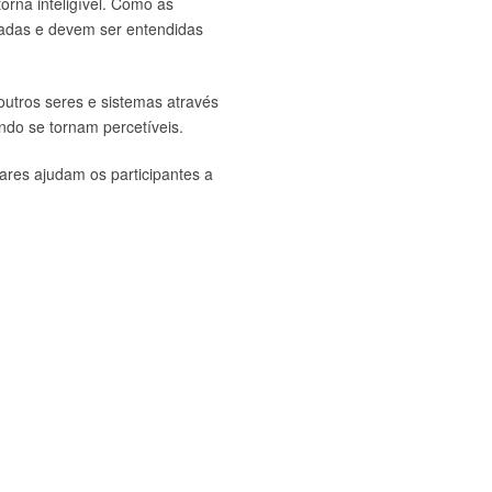
orna inteligível. Como as
igadas e devem ser entendidas
outros seres e sistemas através
do se tornam percetíveis.
tares ajudam os participantes a