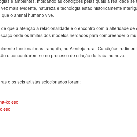
gias e ambientes, moldando as condições pelas quais a realidade se t
 vez mais evidente, natureza e tecnologia estão historicamente interl
m que o animal humano vive.
 de que a atenção à relacionalidade e o encontro com a alteridade de 
 espaço onde os limites dos modelos herdados para compreender o mun
almente funcional mas tranquila, no Alentejo rural. Condições rudimen
exão e concentrarem-se no processo de criação de trabalho novo.
as e os seis artistas selecionados foram:
ena-koleso
koleso