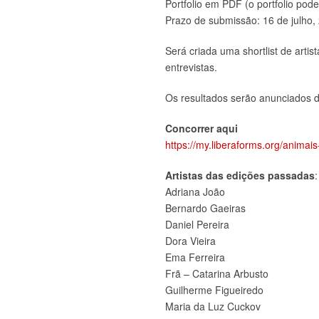
Portfolio em PDF (o portfolio pode
Prazo de submissão: 16 de julho,
Será criada uma shortlist de arti
entrevistas.
Os resultados serão anunciados d
Concorrer aqui
https://my.liberaforms.org/animais
Artistas das edições passadas
:
Adriana João
Bernardo Gaeiras
Daniel Pereira
Dora Vieira
Ema Ferreira
Frã – Catarina Arbusto
Guilherme Figueiredo
Maria da Luz Cuckov