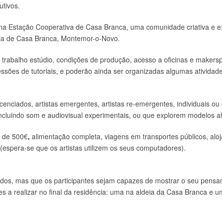
tivos.
na Estação Cooperativa de Casa Branca, uma comunidade criativa e ex
deia de Casa Branca, Montemor-o-Novo.
 trabalho estúdio, condições de produção, acesso a oficinas e makersp
sões de tutoriais, e poderão ainda ser organizadas algumas atividad
icenciados, artistas emergentes, artistas re-emergentes, individuais ou
cluindo som e audiovisual experimentais, ou que explorem modelos alt
a de 500€
,
alimentação completa, viagens em transportes públicos, al
espera-se que os artistas utilizem os seus computadores).
ados, mas que os participantes sejam capazes de mostrar o seu pensa
 a realizar no final da residência: uma na aldeia da Casa Branca e 