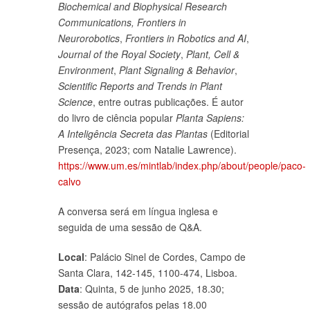
Biochemical and Biophysical Research
Communications, Frontiers in
Neurorobotics
,
Frontiers in Robotics and AI
,
Journal of the Royal Society
,
Plant, Cell &
Environment
,
Plant Signaling & Behavior
,
Scientific Reports and Trends in Plant
Science
, entre outras publicações. É autor
do livro de ciência popular
Planta Sapiens:
A Inteligência Secreta das Plantas
(Editorial
Presença, 2023; com Natalie Lawrence).
https://www.um.es/mintlab/index.php/about/people/paco-
calvo
A conversa será em língua inglesa e
seguida de uma sessão de Q&A.
Local
: Palácio Sinel de Cordes, Campo de
Santa Clara, 142-145, 1100-474, Lisboa.
Data
: Quinta, 5 de junho 2025, 18.30;
sessão de autógrafos pelas 18.00