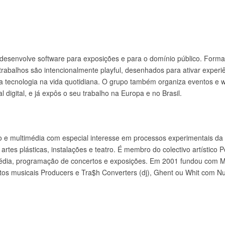
 desenvolve software para exposições e para o domínio público. Form
trabalhos são intencionalmente playful, desenhados para ativar
experi
a tecnologia na vida quotidiana. O grupo também organiza eventos 
l digital, e já expôs o seu trabalho na Europa e no Brasil.
 e multimédia com especial interesse em processos experimentais da p
artes plásticas, instalações e teatro. É membro do colectivo artístico
édia, programação de concertos e exposições. Em 2001 fundou com Mi
ctos musicais Producers e Tra$h Converters (dj), Ghent ou Whit com N