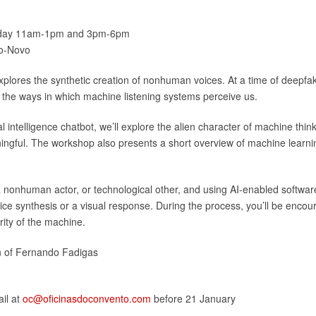
nday 11am-1pm and 3pm-6pm
-o-Novo
xplores the synthetic creation of nonhuman voices. At a time of deepfa
d the ways in which machine listening systems perceive us.
al intelligence chatbot, we’ll explore the alien character of machine th
ngful. The workshop also presents a short overview of machine learnin
 a nonhuman actor, or technological other, and using AI-enabled softwar
oice synthesis or a visual response. During the process, you’ll be enco
rity of the machine.
on of Fernando Fadigas
il at
oc@oficinasdoconvento.com
before 21 January