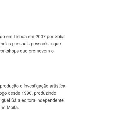
ado em Lisboa em 2007 por Sofia
ências
pessoais pessoais e que
e workshops que promovem o
rodução e investigação artística.
 Pogo desde 1998, produzindo
guel Sá a editora independente
uno Moita.