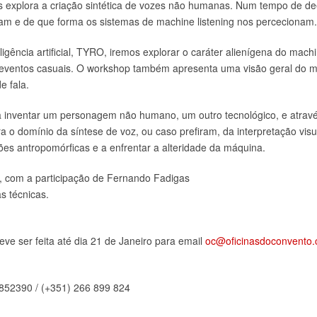
as explora a criação sintética de vozes não humanas. Num tempo de de
tam e de que forma os sistemas de machine listening nos percecionam.
igência artificial, TYRO, iremos explorar o caráter alienígena do mach
 eventos casuais. O workshop também apresenta uma visão geral do mac
de fala.
a inventar um personagem não humano, um outro tecnológico, e atravé
a o domínio da síntese de voz, ou caso prefiram, da interpretação vis
ões antropomórficas e a enfrentar a alteridade da máquina.
, com a participação de Fernando Fadigas
s técnicas.
eve ser feita até dia 21 de Janeiro para email
oc@oficinasdoconvento
9852390 / (+351) 266 899 824