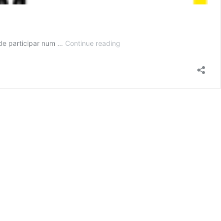
Data
 de participar num …
Continue reading
Journalism
workshop
com
Mark
Hansen,
Columbia
Journalism
School
(US)